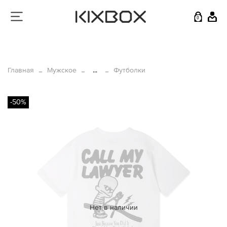
0
Главная
Мужское
...
Футболки
-50%
Нет в наличии