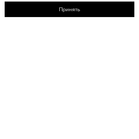
Принять
Наличие в магазинах
Галерея Спб
XL
КОНТАКТЫ
+74950676666
Ежедневно с 10:00 до 22:00