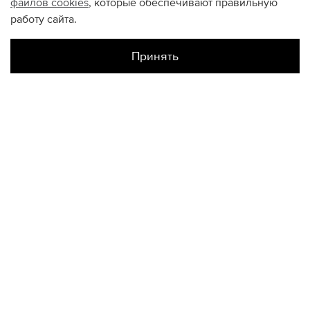
файлов
cookies
, которые обеспечивают правильную
работу сайта.
Принять
Наличие в магазинах
Склад Интернет-Магазина
S
КОНТАКТЫ
+74950676666