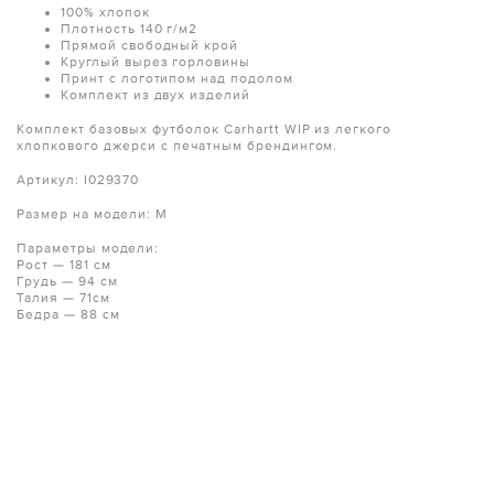
100% хлопок
Плотность 140 г/м2
Прямой свободный крой
Круглый вырез горловины
Принт с логотипом над подолом
Комплект из двух изделий
Комплект базовых футболок Carhartt WIP из легкого
хлопкового джерси с печатным брендингом.
Артикул: I029370
Размер на модели: М
Параметры модели:
Рост — 181 см
Грудь — 94 см
Талия — 71см
Бедра — 88 см