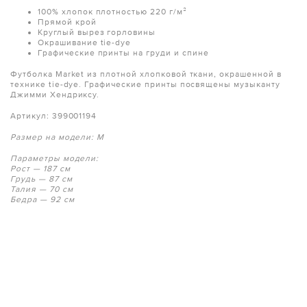
100% хлопок плотностью 220 г/м²
Прямой крой
Круглый вырез горловины
Окрашивание tie-dye
Графические принты на груди и спине
Футболка Market из плотной хлопковой ткани, окрашенной в
технике tie-dye. Графические принты посвящены музыканту
Джимми Хендриксу.
Артикул: 399001194
Размер на модели: M
Параметры модели:
Рост — 187 см
Грудь — 87 см
Талия — 70 см
Бедра — 92 см