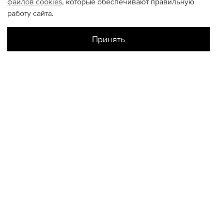
файлов
cookies
, которые обеспечивают правильную
работу сайта.
Принять
Наличие в магазинах
Склад Интернет-Магазина
S
M
L
КОНТАКТЫ
+74950676666