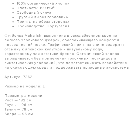
100% органический хлопок
Плотность: 190 г/м²
Свободный силуэт
Круглый вырез горловины
Принты на обеих сторонах
Производство: Португалия
Футболка Maharishi выполнена в расслабленном крое из
лёгкого хлопкового джерси, обеспечивающего комфорт в
повседневной носке. Графический принт на спине содержит
отсылку к японской культуре и визуальному коду,
характерному для эстетики бренда. Органический хлопок
выращивается без применения токсичных пестицидов и
синтетических удобрений, что помогает снижать воздействие
на окружающую среду и поддерживать природные экосистемы.
Артикул: 7262
Размер на модели: L
Параметры модели:
Рост — 182 см
Грудь — 96 см
Талия — 78 см
Бедра — 95 см