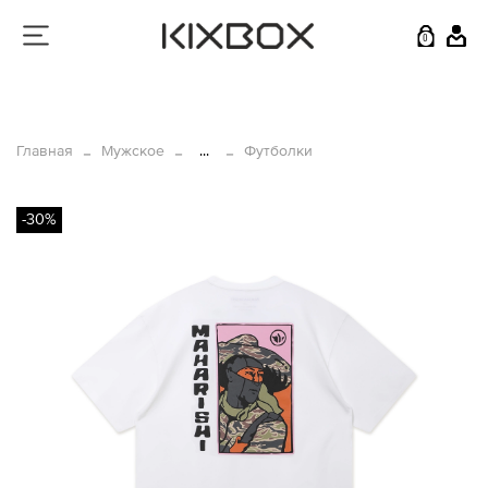
0
Главная
Мужское
...
Футболки
-30%