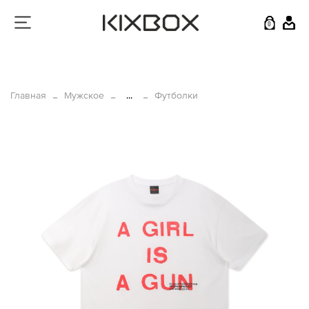
0
Главная
Мужское
...
Футболки