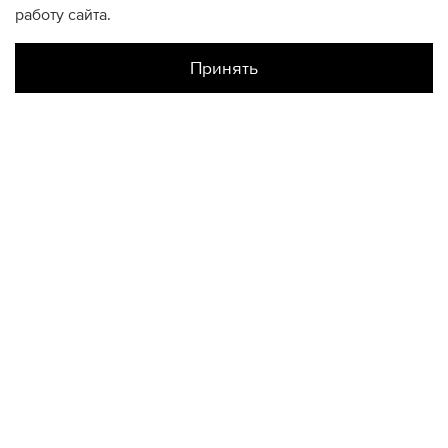
работу сайта.
Принять
Наличие в магазинах
Авиапарк
L
XL
S
Метрополис
L
XL
Цветной
L
XL