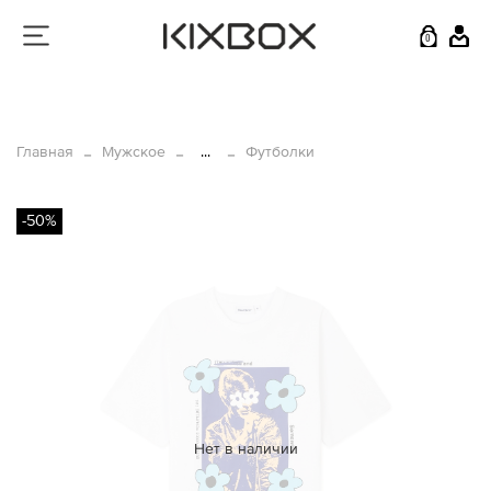
0
Главная
Мужское
...
Футболки
-50%
Нет в наличии