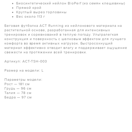
Биосинтетический нейлон BioPerf (из семян клещевины)
Прямой крой
Круглый вырез горловины
Вес около 113 г
Беговая футболка ACT Running из нейлонового материала на
растительной основе, разработанная для интенсивных
тренировок и соревнований в теплую погоду. Ультралегкая
конструкция и поверхность с шелковым эффектом для лучшего
комфорта во время активных нагрузок. Быстросохнущий
материал эффективно отводит влагу и поддерживает ощущение
свежести на протяжении всей тренировки.
Артикул: ACT-TSH-003
Размер на модели: L
Параметры модели:
Рост — 181 см
Грудь — 96 см
Талия — 78 см
Бедра — 97 см