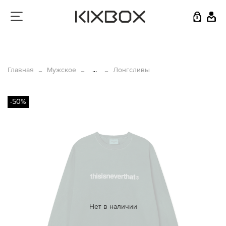
0
Главная
Мужское
...
Лонгсливы
-50%
Нет в наличии