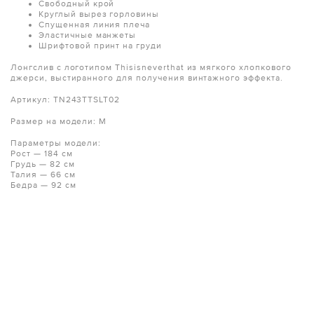
Свободный крой
Круглый вырез горловины
Спущенная линия плеча
Эластичные манжеты
Шрифтовой принт на груди
Лонгслив с логотипом Thisisneverthat из мягкого хлопкового
джерси, выстиранного для получения винтажного эффекта.
Артикул: TN243TTSLT02
Размер на модели: M
Параметры модели:
Рост — 184 см
Грудь — 82 см
Талия — 66 см
Бедра — 92 см