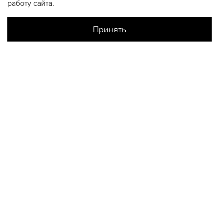
работу сайта.
Принять
Наличие в магазинах
Атриум
L
КОНТАКТЫ
+74950676666
Ежедневно с 10:00 до 22:00