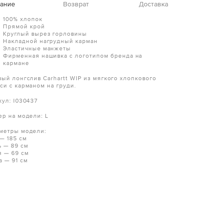
ание
Возврат
Доставка
100% хлопок
Прямой крой
Круглый вырез горловины
Накладной нагрудный карман
Эластичные манжеты
Фирменная нашивка с логотипом бренда на
кармане
вый лонгслив Carhartt WIP из мягкого хлопкового
си с карманом на груди.
кул: I030437
ер на модели: L
метры модели:
 — 185 см
ь — 89 см
я — 69 см
а — 91 см