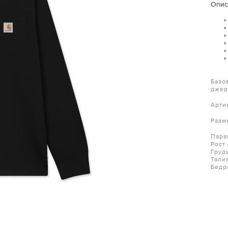
Опис
Базо
джер
Арти
Разм
Пара
Рост
Груд
Тали
Бедр