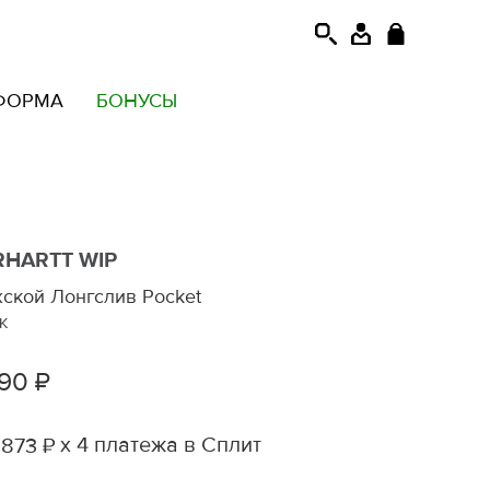
ФОРМА
БОНУСЫ
RHARTT WIP
ской Лонгслив Pocket
K
490 ₽
х 4 платежа в Сплит
 873 ₽