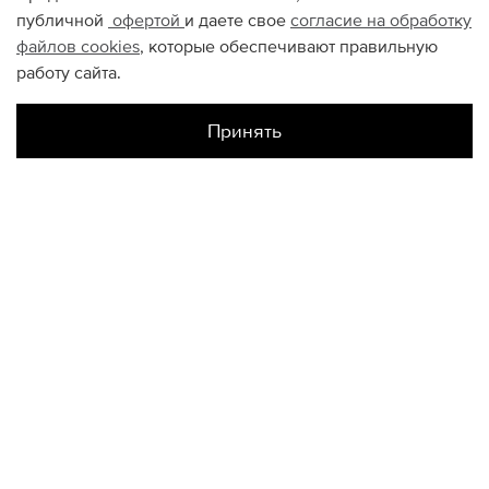
публичной
офертой
и даете свое
согласие на обработку
файлов
cookies
, которые обеспечивают правильную
работу сайта.
Принять
Наличие в магазинах
Атриум
33
КОНТАКТЫ
+74950676666