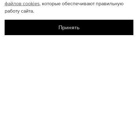
файлов
cookies
, которые обеспечивают правильную
работу сайта.
Принять
Наличие в магазинах
КОНТАКТЫ
+74950676666
Ежедневно с 10:00 до 22:00