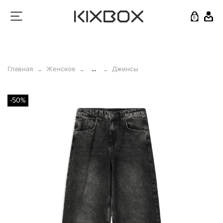
0
Главная
Женское
...
Джинсы
-50%