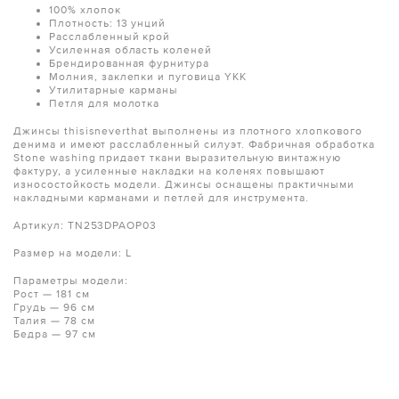
100% хлопок
Плотность: 13 унций
Расслабленный крой
Усиленная область коленей
Брендированная фурнитура
Молния, заклепки и пуговица YKK
Утилитарные карманы
Петля для молотка
Джинсы thisisneverthat выполнены из плотного хлопкового
денима и имеют расслабленный силуэт. Фабричная обработка
Stone washing придает ткани выразительную винтажную
фактуру, а усиленные накладки на коленях повышают
износостойкость модели. Джинсы оснащены практичными
накладными карманами и петлей для инструмента.
Артикул: TN253DPAOP03
Размер на модели: L
Параметры модели:
Рост — 181 см
Грудь — 96 см
Талия — 78 см
Бедра — 97 см