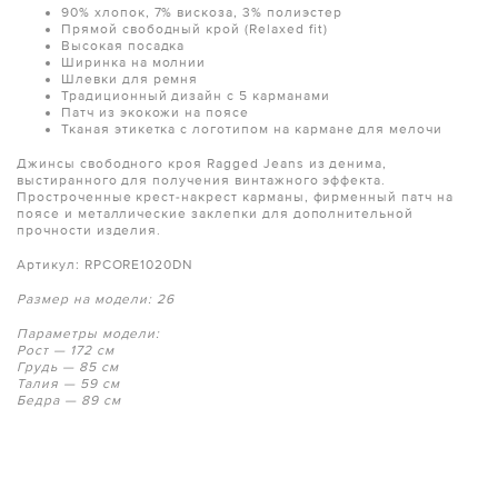
90% хлопок, 7% вискоза, 3% полиэстер
Прямой свободный крой (Relaxed fit)
Высокая посадка
Ширинка на молнии
Шлевки для ремня
Традиционный дизайн с 5 карманами
Патч из экокожи на поясе
Тканая этикетка с логотипом на кармане для мелочи
Джинсы свободного кроя Ragged Jeans из денима,
выстиранного для получения винтажного эффекта.
Простроченные крест-накрест карманы, фирменный патч на
поясе и металлические заклепки для дополнительной
прочности изделия.
Артикул: RPCORE1020DN
Размер на модели: 26
Параметры модели:
Рост — 172 см
Грудь — 85 см
Талия — 59 см
Бедра — 89 см