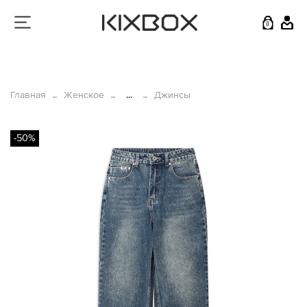
0
Главная
Женское
...
Джинсы
-50%