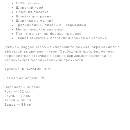
100% хлопок
Широкий крой
Средняя посадка
Шлевки для ремня
Ширинка на молнии
Традиционный дизайн с 5 карманами
Металлические заклепки
Патч с логотипом бренда на поясе
Тканая этикетка с логотипом бренда на кармане
Джинсы Ragged Jeans из хлопкового денима, окрашенного с
эффектом выцветания ткани. Свободный крой, фирменная
перекрестная строчка на задних карманах и заклепки на
карманах для дополнительной прочности.
Артикул: RPAW241083DN
Размер на модели: 26
Параметры модели:
Рост — 172 см
Грудь — 79 см
Талия — 58 см
Бедра — 89 см