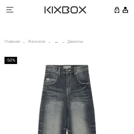
0
Главная
Женское
...
Джинсы
-50%