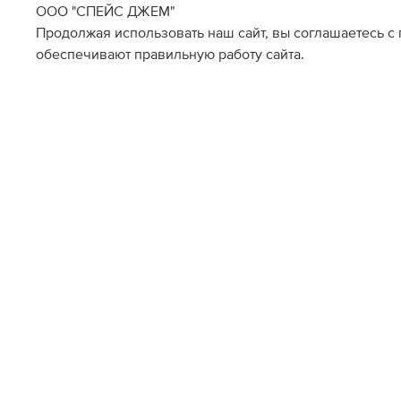
ООО "СПЕЙС ДЖЕМ"
Продолжая использовать наш сайт, вы соглашаетесь с
обеспечивают правильную работу сайта.
Наличие в магазинах
Метрополис
Авиапарк
XS
M
XS
L
Галерея Спб
Склад Интернет-Магаз
L
S
L
S
M
О НАС
ПОМОЩЬ ПОКУПАТЕЛ