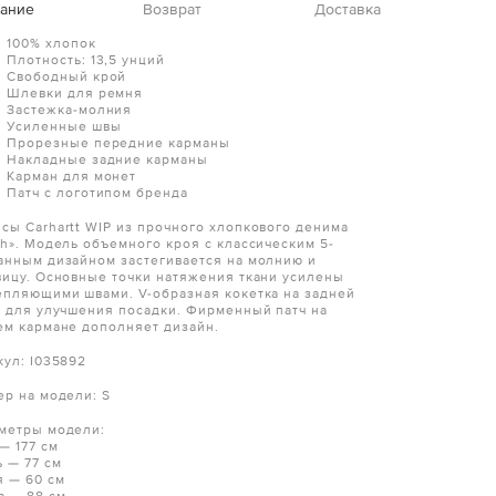
ание
Возврат
Доставка
100% хлопок
Плотность: 13,5 унций
Cвободный крой
Шлевки для ремня
Застежка-молния
Усиленные швы
Прорезные передние карманы
Накладные задние карманы
Карман для монет
Патч с логотипом бренда
сы Carhartt WIP из прочного хлопкового денима
th». Модель объемного кроя с классическим 5-
анным дизайном застегивается на молнию и
вицу. Основные точки натяжения ткани усилены
епляющими швами. V-образная кокетка на задней
и для улучшения посадки. Фирменный патч на
ем кармане дополняет дизайн.
кул: I035892
ер на модели: S
метры модели:
— 177 см
ь — 77 см
я — 60 см