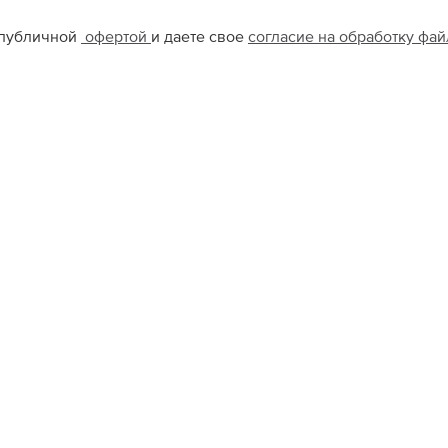
 публичной
офертой
и даете свое
согласие на обработку фа
Садовая Спб
Атриум
XS
XS
ина
Ю
КОН