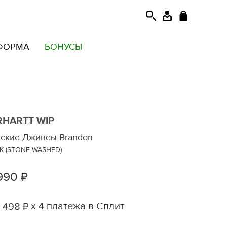
ФОРМА
БОНУСЫ
RHARTT WIP
ские Джинсы Brandon
K (STONE WASHED)
990 ₽
х 4 платежа в Сплит
 498 ₽