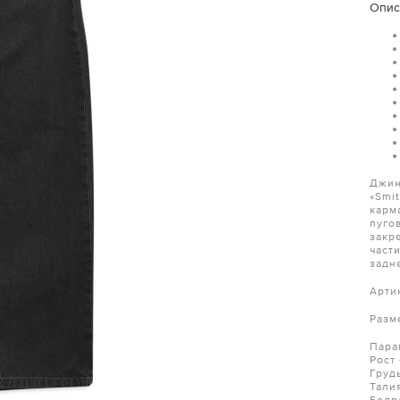
Опис
Джин
«Smi
карм
пуго
закр
част
задн
Арти
Разм
Пара
Рост 
Груд
Тали