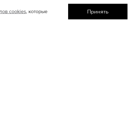
Принять
йлов
cookies
, которые
Цветной
L
S
ТАКТЫ