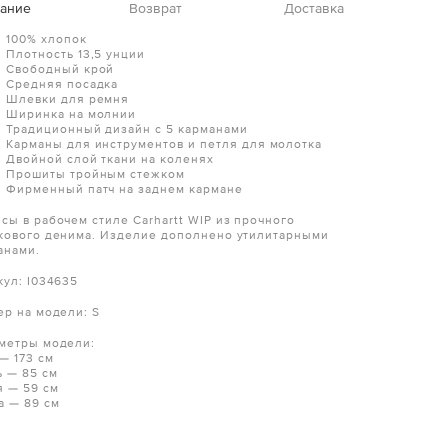
ание
Возврат
Доставка
100% хлопок
Плотность 13,5 унции
Свободный крой
Средняя посадка
Шлевки для ремня
Ширинка на молнии
Традиционный дизайн с 5 карманами
Карманы для инструментов и петля для молотка
Двойной слой ткани на коленях
Прошиты тройным стежком
Фирменный патч на заднем кармане
сы в рабочем стиле Carhartt WIP из прочного
кового денима. Изделие дополнено утилитарными
анами.
кул: I034635
ер на модели: S
метры модели:
— 173 см
ь — 85 см
я — 59 см
а — 89 см