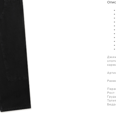
Опис
Джин
хлоп
карм
Арти
Разм
Пара
Рост 
Груд
Тали
Бедр