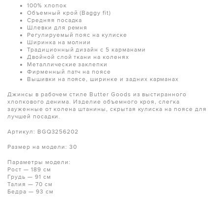
100% хлопок
Объемный крой (Baggy fit)
Средняя посадка
Шлевки для ремня
Регулируемый пояс на кулиске
Ширинка на молнии
Традиционный дизайн с 5 карманами
Двойной слой ткани на коленях
Металлические заклепки
Фирменный патч на поясе
Вышивки на поясе, ширинке и задних карманах
Джинсы в рабочем стиле Butter Goods из выстиранного
хлопкового денима. Изделие объемного кроя, слегка
зауженные от колена штанины, скрытая кулиска на поясе для
лучшей посадки.
Артикул: BGQ3256202
Размер на модели: 30
Параметры модели:
Рост — 189 см
Грудь — 91 см
Талия — 70 см
Бедра — 93 см