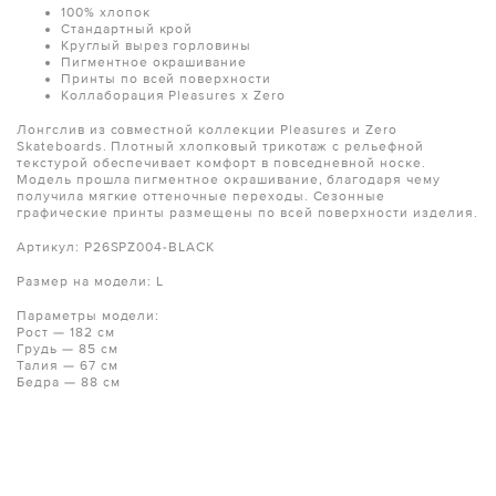
100% хлопок
Стандартный крой
Круглый вырез горловины
Пигментное окрашивание
Принты по всей поверхности
Коллаборация Pleasures x Zero
Лонгслив из совместной коллекции Pleasures и Zero
Skateboards. Плотный хлопковый трикотаж с рельефной
текстурой обеспечивает комфорт в повседневной носке.
Модель прошла пигментное окрашивание, благодаря чему
получила мягкие оттеночные переходы. Сезонные
графические принты размещены по всей поверхности изделия.
Артикул: P26SPZ004-BLACK
Размер на модели: L
Параметры модели:
Рост — 182 см
Грудь — 85 см
Талия — 67 см
Бедра — 88 см