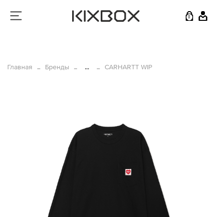
0
Главная
Бренды
...
CARHARTT WIP