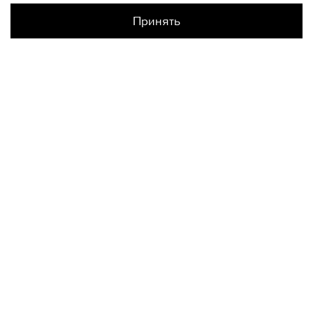
Принять
Наличие в магазинах
Склад Интернет-Магазина
XL
КОНТАКТЫ
+74950676666
Ежедневно с 10:00 до 22:00