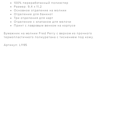
100% переработанный полиэстер
Размер: 9,4 х 11,2
Основное отделение на молнии
Отделение для банкнот
Три отделения для карт
Отделение с клапаном для мелочи
Принт с лавровым венком на корпусе
Бумажник на молнии Fred Perry с верхом из прочного
термопластичного полиуретана с тиснением под кожу.
Артикул: L1195