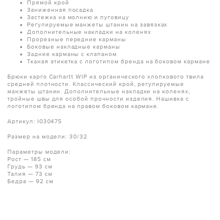
Прямой крой
Заниженная посадка
Застежка на молнию и пуговицу
Регулируемые манжеты штанин на завязках
Дополнительные накладки на коленях
Прорезные передние карманы
Боковые накладные карманы
Задние карманы с клапаном
Тканая этикетка с логотипом бренда на боковом кармане
Брюки карго Carhartt WIP из органического хлопкового твила
средней плотности. Классический крой, регулируемые
манжеты штанин. Дополнительные накладки на коленях,
тройные швы для особой прочности изделия. Нашивка с
логотипом бренда на правом боковом кармане.
Артикул: I030475
Размер на модели: 30/32
Параметры модели:
Рост — 185 см
Грудь — 93 см
Талия — 73 см
Бедра — 92 см