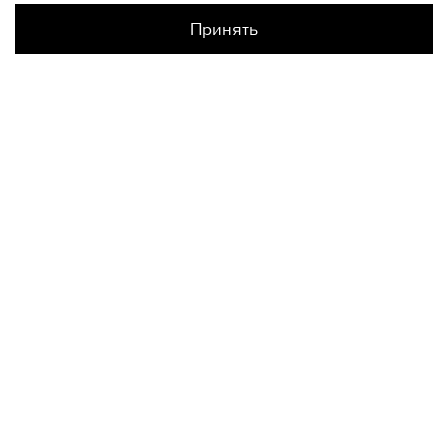
Принять
Наличие в магазинах
КОНТАКТЫ
+74950676666
Ежедневно с 10:00 до 22:00
О НАС