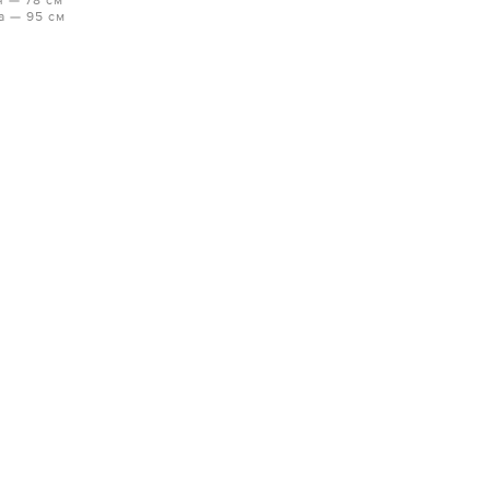
я — 78 см
а — 95 см