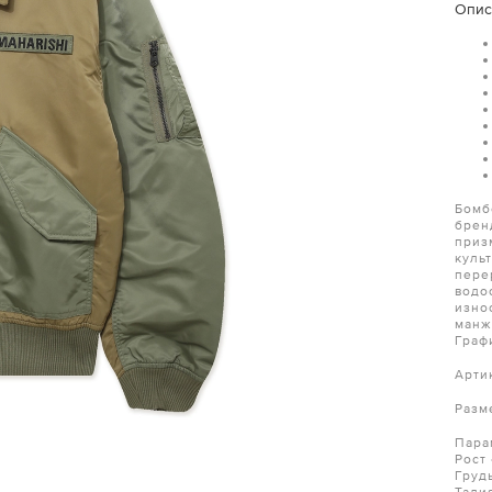
Опис
Бомб
брен
приз
куль
пере
водо
изно
манж
Граф
Арти
Разм
Пара
Рост
Груд