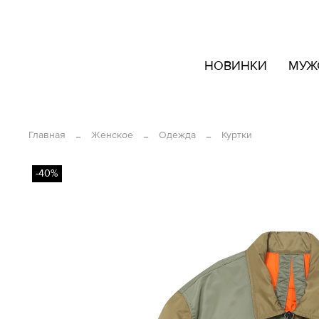
кать
НОВИНКИ
МУЖ
овары
ашем
йте
Главная
Женское
Одежда
Куртки
-40%