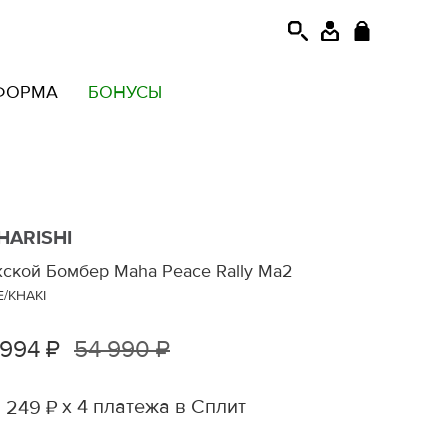
ФОРМА
БОНУСЫ
HARISHI
ской Бомбер Maha Peace Rally Ma2
E/KHAKI
 994 ₽
54 990 ₽
х 4 платежа в Сплит
 249 ₽