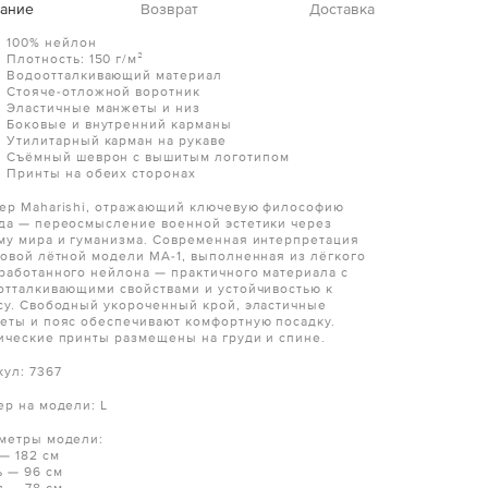
ание
Возврат
Доставка
100% нейлон
Плотность: 150 г/м²
Водоотталкивающий материал
Стояче-отложной воротник
Эластичные манжеты и низ
Боковые и внутренний карманы
Утилитарный карман на рукаве
Съёмный шеврон с вышитым логотипом
Принты на обеих сторонах
ер Maharishi, отражающий ключевую философию
да — переосмысление военной эстетики через
му мира и гуманизма. Современная интерпретация
товой лётной модели MA-1, выполненная из лёгкого
работанного нейлона — практичного материала с
отталкивающими свойствами и устойчивостью к
су. Свободный укороченный крой, эластичные
еты и пояс обеспечивают комфортную посадку.
ические принты размещены на груди и спине.
кул: 7367
ер на модели: L
метры модели:
 — 182 см
ь — 96 см