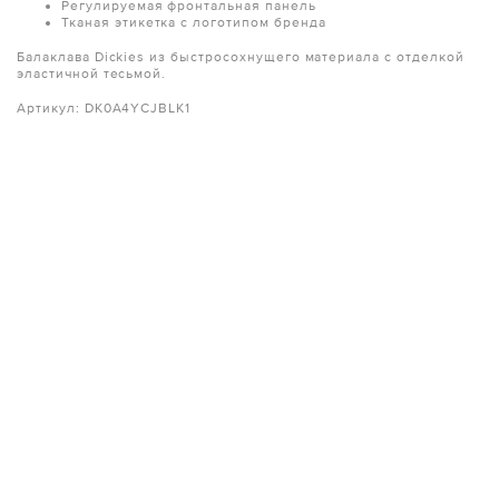
Регулируемая фронтальная панель
Тканая этикетка с логотипом бренда
Балаклава Dickies из быстросохнущего материала с отделкой
эластичной тесьмой.
Артикул: DK0A4YCJBLK1