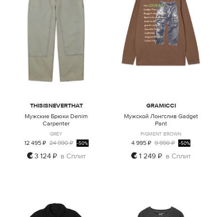
THISISNEVERTHAT
GRAMICCI
Мужские Брюки Denim
Мужской Лонгслив Gadget
Carpenter
Pant
GREY
PIGMENT BROWN
12 495 ₽
24 990 ₽
4 995 ₽
9 990 ₽
-50%
-50%
3 124 ₽
в Сплит
1 249 ₽
в Сплит
XL
XL