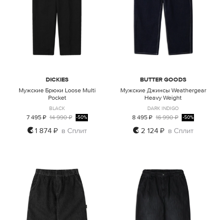
DICKIES
BUTTER GOODS
Мужские Брюки Loose Multi
Мужские Джинсы Weathergear
Pocket
Heavy Weight
BLACK
DARK INDIGO
7 495 ₽
14 990 ₽
8 495 ₽
16 990 ₽
-50%
-50%
1 874 ₽
в Сплит
2 124 ₽
в Сплит
29
33
32
34