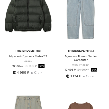
THISISNEVERTHAT
THISISNEVERTHAT
Мужской Пуховик Pertex® T
Мужские Брюки Denim
Carpenter
GREEN
WASHED BLUE
19 995 ₽
39 990 ₽
-50%
12 495 ₽
24 990 ₽
-50%
4 999 ₽
в Сплит
3 124 ₽
в Сплит
L
M