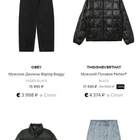
OBEY
THISISNEVERTHAT
Мужские Джинсы Bigwig Baggy
Мужской Пуховик Pertex®
FADED BLACK
BLACK
15 990 ₽
17 495 ₽
34 990 ₽
-50%
3 998 ₽
в Сплит
4 374 ₽
в Сплит
34
S
M
L