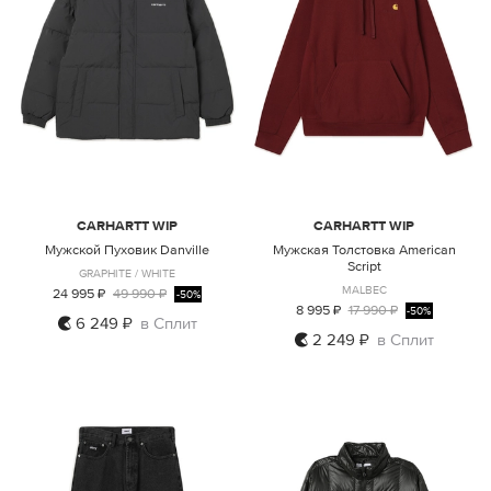
CARHARTT WIP
CARHARTT WIP
Мужской Пуховик Danville
Мужская Толстовка American
Script
GRAPHITE / WHITE
MALBEC
24 995 ₽
49 990 ₽
-50%
8 995 ₽
17 990 ₽
-50%
6 249 ₽
в Сплит
2 249 ₽
в Сплит
XL
XL