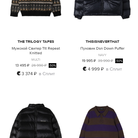
THE TRILOGY TAPES
THISISNEVERTHAT
Мужской Свитер Ttt Repeat
Пуховик Dsn Down Puffer
Knitted
NAVY
MULTI
19 995 ₽
39 990 ₽
-50%
13 495 ₽
26 990 ₽
-50%
4 999 ₽
в Сплит
3 374 ₽
в Сплит
XL
S
M