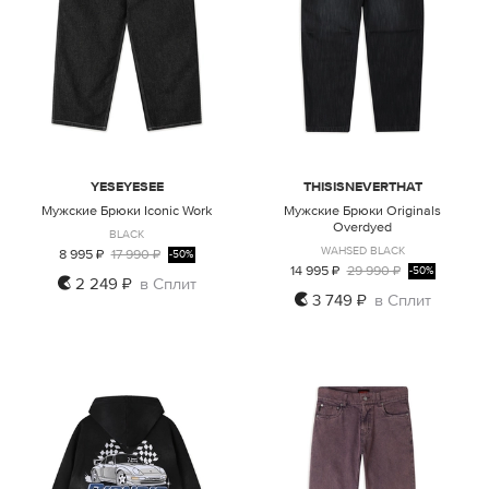
YESEYESEE
THISISNEVERTHAT
Мужские Брюки Iconic Work
Мужские Брюки Originals
Overdyed
BLACK
WAHSED BLACK
8 995 ₽
17 990 ₽
-50%
14 995 ₽
29 990 ₽
-50%
2 249 ₽
в Сплит
3 749 ₽
в Сплит
S
M
L
XL