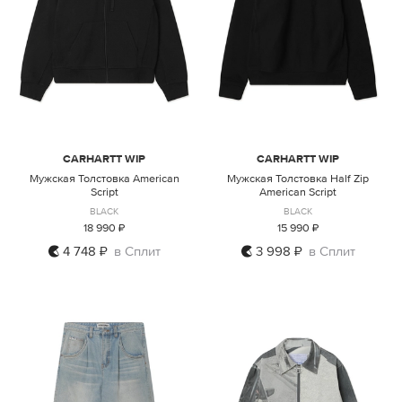
CARHARTT WIP
CARHARTT WIP
Мужская Толстовка American
Мужская Толстовка Half Zip
Script
American Script
BLACK
BLACK
18 990 ₽
15 990 ₽
4 748 ₽
в Сплит
3 998 ₽
в Сплит
S
XL
XXL
S
XL
XXL