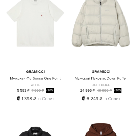
GRAMICCI
GRAMICCI
Мужская Футболка One Point
Мужской Пуховик Down Puffer
WHITE
LIGHT BEIGE
5 593 ₽
7 990 ₽
24 995 ₽
49 990 ₽
-30%
-50%
1 398 ₽
в Сплит
6 249 ₽
в Сплит
L
XXL
S