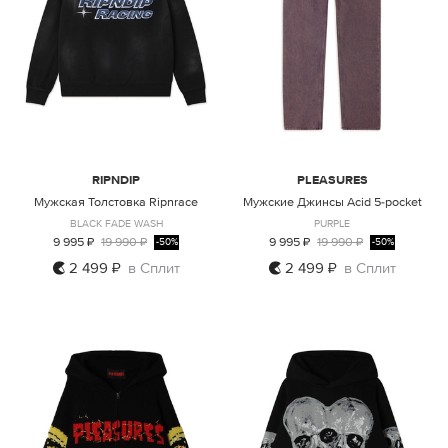
RIPNDIP
PLEASURES
Мужская Толстовка Ripnrace
Мужские Джинсы Acid 5-pocket
BLACK FADE WASH
PURPLE
9 995 ₽
19 990 ₽
9 995 ₽
19 990 ₽
-50%
-50%
2 499 ₽
в Сплит
2 499 ₽
в Сплит
S
30