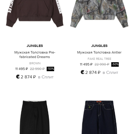
JUNGLES
JUNGLES
Мужская Толстовка Pre-
Мужская Толстовка Antler
fabricated Dreams
FAKE REAL TREE
BROWN
11 495 ₽
22 990 ₽
-50%
11 495 ₽
22 990 ₽
-50%
2 874 ₽
в Сплит
2 874 ₽
в Сплит
M
M
L