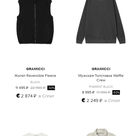
GRAMICCI
GRAMICCI
Жилет Reversible Fleece
Мужская Толстовка Waffle
Crew
BLACK
PIGMENT BLACK
11 495 ₽
22 990 ₽
-50%
8 995 ₽
17 990 ₽
-50%
2 874 ₽
в Сплит
2 249 ₽
в Сплит
M
S