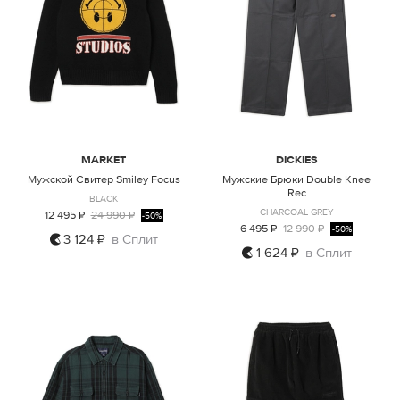
MARKET
DICKIES
Мужской Свитер Smiley Focus
Мужские Брюки Double Knee
Rec
BLACK
CHARCOAL GREY
12 495 ₽
24 990 ₽
-50%
6 495 ₽
12 990 ₽
-50%
3 124 ₽
в Сплит
1 624 ₽
в Сплит
L
29