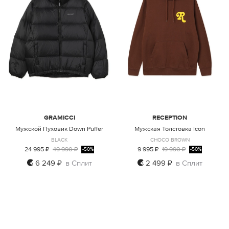
GRAMICCI
RECEPTION
Мужской Пуховик Down Puffer
Мужская Толстовка Icon
BLACK
CHOCO BROWN
24 995 ₽
49 990 ₽
9 995 ₽
19 990 ₽
-50%
-50%
6 249 ₽
в Сплит
2 499 ₽
в Сплит
S
M
M