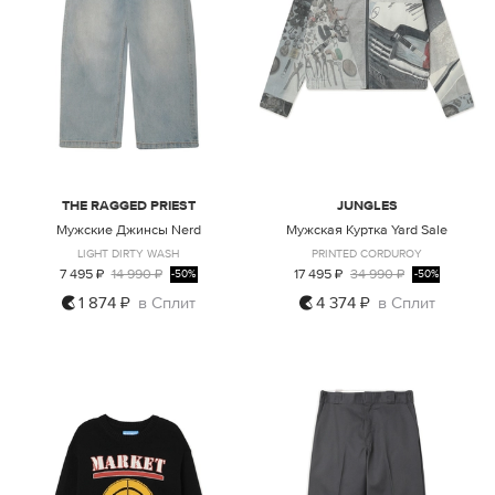
THE RAGGED PRIEST
JUNGLES
Мужские Джинсы Nerd
Мужская Куртка Yard Sale
LIGHT DIRTY WASH
PRINTED CORDUROY
7 495 ₽
14 990 ₽
17 495 ₽
34 990 ₽
-50%
-50%
1 874 ₽
в Сплит
4 374 ₽
в Сплит
31
36
L