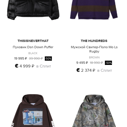
THISISNEVERTHAT
THE HUNDREDS
Пуховик Dsn Down Puffer
Мужской Свитер-Поло Mo Ls
Rugby
BLACK
BROWN
19 995 ₽
39 990 ₽
-50%
9 495 ₽
18 990 ₽
-50%
4 999 ₽
в Сплит
2 374 ₽
в Сплит
S
L
XL
M