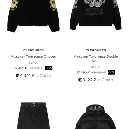
PLEASURES
PLEASURES
Мужская Толстовка Chosen
Мужская Толстовка Double
Skull
BLACK
BLACK
17 495 ₽
34 990 ₽
-50%
12 495 ₽
24 990 ₽
-50%
4 374 ₽
в Сплит
3 124 ₽
в Сплит
L
XL
M
L