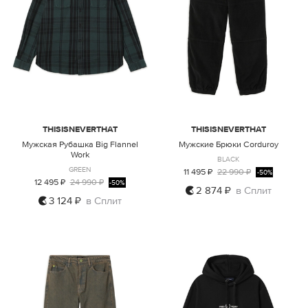
THISISNEVERTHAT
THISISNEVERTHAT
Мужская Рубашка Big Flannel
Мужские Брюки Corduroy
Work
BLACK
GREEN
11 495 ₽
22 990 ₽
-50%
12 495 ₽
24 990 ₽
-50%
2 874 ₽
в Сплит
3 124 ₽
в Сплит
M
L
XL
M