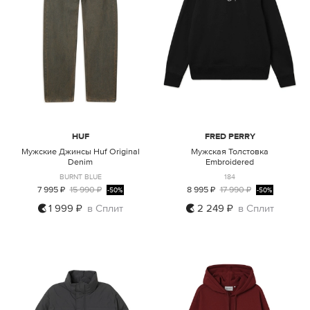
HUF
FRED PERRY
Мужские Джинсы Huf Original
Мужская Толстовка
Denim
Embroidered
BURNT BLUE
184
7 995 ₽
15 990 ₽
8 995 ₽
17 990 ₽
-50%
-50%
1 999 ₽
в Сплит
2 249 ₽
в Сплит
30
34
S